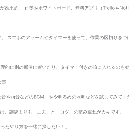
果的。 付箋やホワイトボード、無料アプリ（TrelloやNot
す。 スマホのアラームやタイマーを使って、作業の区切りをつ
物理的に別の部屋に置いたり、タイマー付きの箱に入れるのも
大事
ェ音や雨音などのBGM、やや明るめの照明などを試してみてく
は、訓練よりも「工夫」と「コツ」の積み重ねがカギです。
合ったやり方を一緒に探したい！」