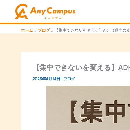
内
容
を
ス
ホーム
ブログ
【集中できないを変える】ADHD傾向の
キ
ッ
プ
【集中できないを変える】AD
2025年4月14日
|
ブログ