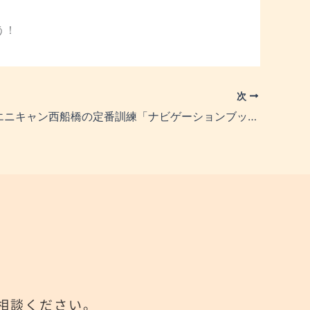
う！
次
”本日開催”エニキャン西船橋の定番訓練「ナビゲーションブック」！
相談ください。