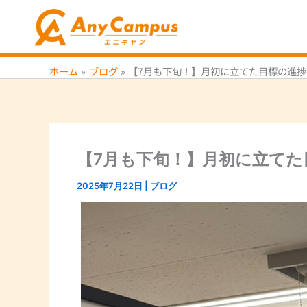
内
容
を
ス
ホーム
ブログ
【7月も下旬！】月初に立てた目標の進
キ
ッ
プ
【7月も下旬！】月初に立て
2025年7月22日
|
ブログ