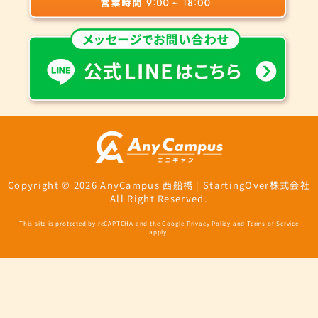
Copyright © 2026 AnyCampus 西船橋 | StartingOver株式会社
All Right Reserved.
This site is protected by reCAPTCHA and the Google
Privacy Policy
and
Terms of Service
apply.