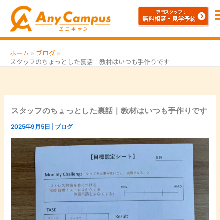
内
容
を
ス
ホーム
ブログ
キ
スタッフのちょっとした裏話｜教材はいつも手作りです
ッ
プ
スタッフのちょっとした裏話｜教材はいつも手作りです
2025年9月5日
|
ブログ