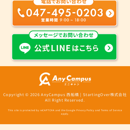
Copyright © 2026 AnyCampus 西船橋 | StartingOver株式会社
All Right Reserved.
This site is protected by reCAPTCHA and the Google
Privacy Policy
and
Terms of Service
apply.