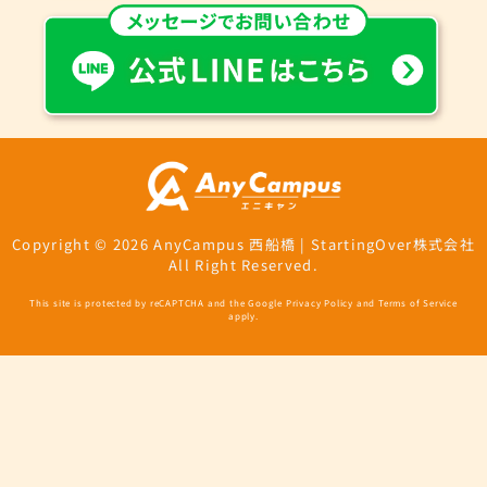
Copyright © 2026 AnyCampus 西船橋 | StartingOver株式会社
All Right Reserved.
This site is protected by reCAPTCHA and the Google
Privacy Policy
and
Terms of Service
apply.