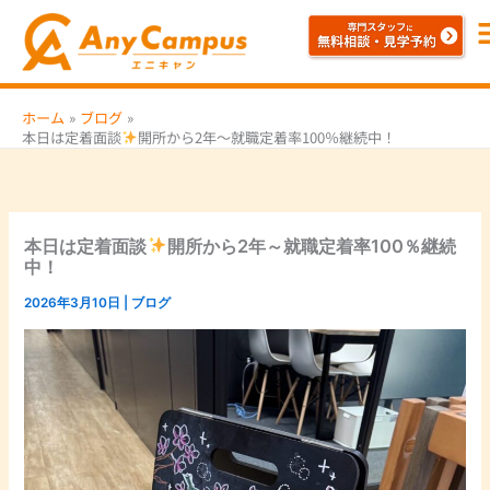
内
容
を
ス
ホーム
ブログ
キ
本日は定着面談
開所から2年～就職定着率100％継続中！
ッ
プ
本日は定着面談
開所から2年～就職定着率100％継続
中！
2026年3月10日
|
ブログ