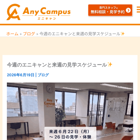
内
容
を
ス
ホーム
ブログ
今週のエニキャンと来週の見学スケジュール
キ
ッ
プ
今週のエニキャンと来週の見学スケジュール
2026年6月19日
|
ブログ