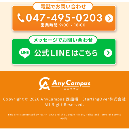
Copyright © 2026 AnyCampus 西船橋 | StartingOver株式会社
All Right Reserved.
This site is protected by reCAPTCHA and the Google
Privacy Policy
and
Terms of Service
apply.