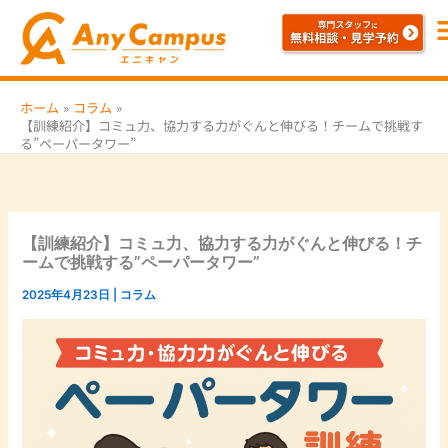
内
容
を
ス
ホーム
コラム
キ
【訓練紹介】コミュ力、協力する力がぐんと伸びる！チームで挑戦す
ッ
る”ペーパータワー”
プ
【訓練紹介】コミュ力、協力する力がぐんと伸びる！チ
ームで挑戦する”ペーパータワー”
2025年4月23日
|
コラム