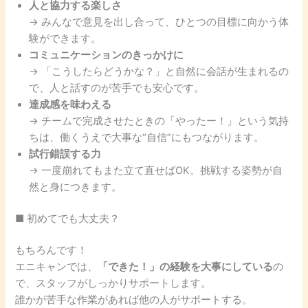
人と協力する楽しさ
→ みんなで意見を出し合って、ひとつの目標に向かう体
験ができます。
コミュニケーションのきっかけに
→ 「こうしたらどうかな？」と自然に会話が生まれるの
で、人と話すのが苦手でも安心です。
達成感を味わえる
→ チームで完成させたときの「やったー！」という気持
ちは、働くうえで大事な“自信”にもつながります。
試行錯誤する力
→ 一度崩れてもまた立て直せばOK。挑戦する姿勢が自
然と身につきます。
■ 初めてでも大丈夫？
もちろんです！
エニキャンでは、
「できた！」の経験を大事にしている
の
で、スタッフがしっかりサポートします。
誰かが苦手な作業があれば他の人がサポートする。